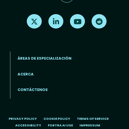
Find us on X
Find us on LinkedIn
Find us on Youtube
Find us on Re
ÁREAS DE ESPECIALIZACIÓN
ACERCA
Footer menu (ES)
CONTÁCTENOS
PRIVACY POLICY
COOKIE POLICY
TERMS OF SERVICE
ACCESSIBILITY
FORTRA AI USE
IMPRESSUM