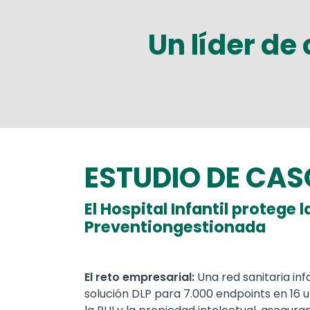
Un líder de
ESTUDIO DE CA
Text
El Hospital Infantil protege
Preventiongestionada
El reto empresarial:
Una red sanitaria inf
solución DLP para 7.000 endpoints en 16 