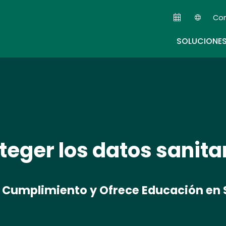
Skip
Co
to
Seco
main
SOLUCIONE
content
teger los datos sanita
el Cumplimiento y Ofrece Educación en 