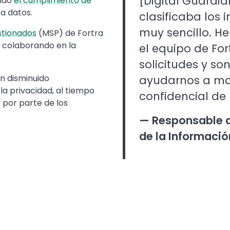
[Digital Guardia
ando
el cumplimiento de
a datos.
clasificaba los 
muy sencillo. H
stionados
(MSP) de Fortra
 colaborando en la
el equipo de Fo
solicitudes y so
an disminuido
ayudarnos a ma
la privacidad, al tiempo
confidencial de
 por parte de los
— Responsable d
de la Informaci