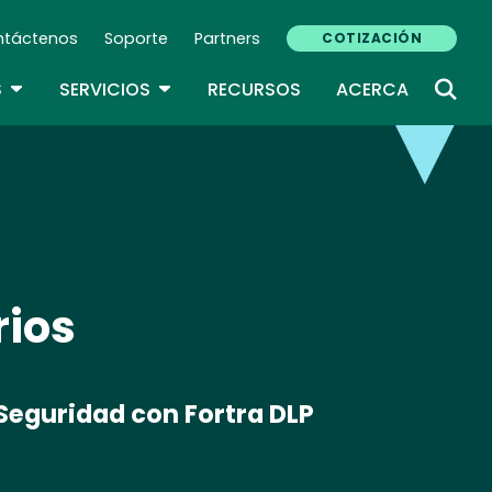
ntáctenos
Soporte
Partners
COTIZACIÓN
ndary Navigation (ES)
TOGGLE DROPDOWN
TOGGLE DROPDOWN
S
SERVICIOS
RECURSOS
ACERCA
rios
Seguridad con Fortra DLP