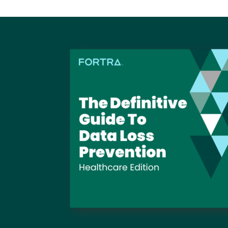
Image