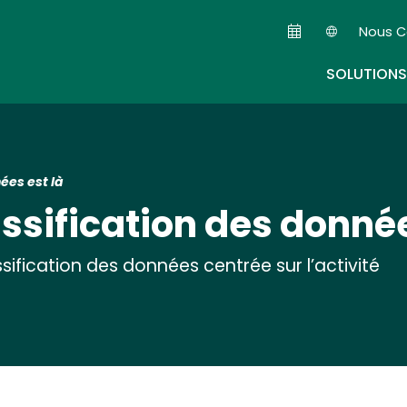
Skip
Nous C
to
Seconda
main
SOLUTIONS
content
nées est là
lassification des donnée
lassification des données centrée sur l’activité