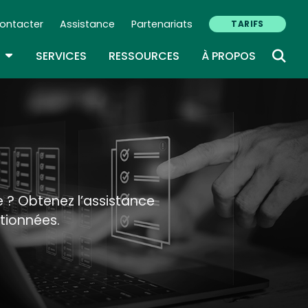
ontacter
Assistance
Partenariats
TARIFS
ry Navigation (FR)
TOGGLE DROPDOWN
SERVICES
RESSOURCES
À PROPOS
e ? Obtenez l’assistance
tionnées.