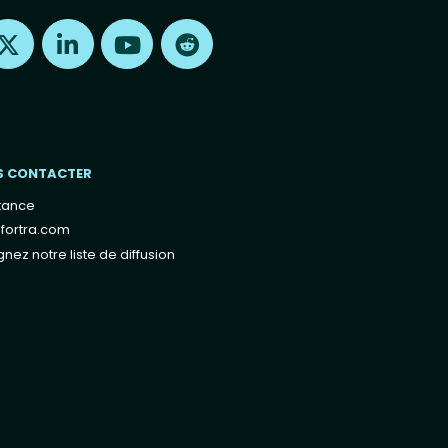
Find us on X
Find us on LinkedIn
Find us on Youtube
Find us on Reddit
S CONTACTER
tance
fortra.com
gnez notre liste de diffusion