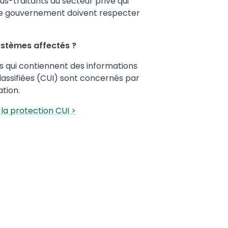
us-traitants du secteur privé qui
 le gouvernement doivent respecter
ystèmes affectés ?
s qui contiennent des informations
lassifiées (CUI) sont concernés par
ation.
 la protection CUI >