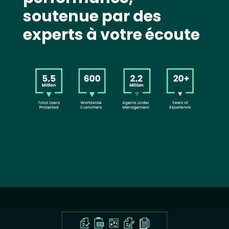
soutenue par des
experts à votre écoute
Image
Text
Image