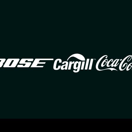
Image
Image
Ima