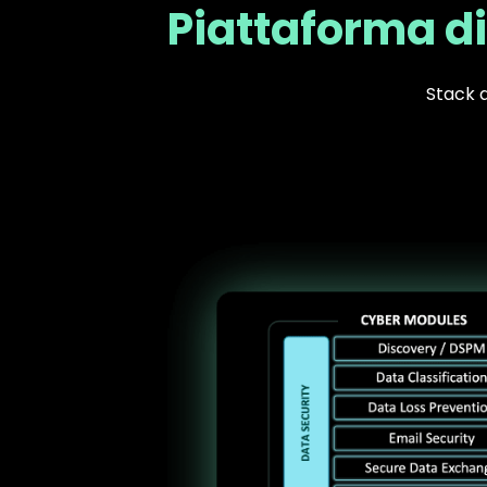
Piattaforma di 
Stack d
Text
Image