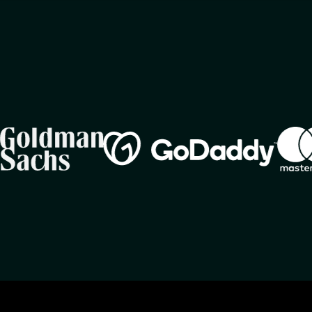
Image
Image
Image