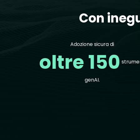
Con inegua
Adozione sicura di
oltre 150
strumen
genAI.