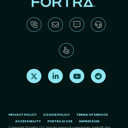
Find us on X
Find us on LinkedIn
Find us on Youtube
Find us on Re
PRIVACY POLICY
COOKIE POLICY
TERMS OF SERVICE
ACCESSIBILITY
FORTRA AI USE
IMPRESSUM
Copyright © Fortra, LLC and its group of companies. Fortra®, the