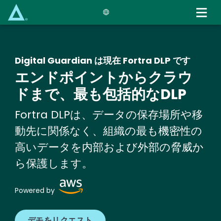
Skip
to
main
content
Digital Guardian は現在 Fortra DLP です
エンドポイントからクラウ
ドまで、最も包括的なDLP
Fortra DLPは、データの保存場所や移
動先に関係なく、組織の最も機密性の
高いデータを内部および外部の脅威か
ら保護します。
Image
Powered by
デモをリクエスト