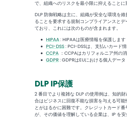
で、組織へのリスクを最小限に抑えることに
DLP 防御戦略は主に、組織が安全な環境
ることを要求する規制コンプライアンスとデ
ており、これには次のものが含まれます。
HIPAA
: HIPAAは医療情報を保護します
PCI-DSS
: PCI-DSSは、支払いカ
CCPA
：CCPAはカリフォルニア州の消
GDPR
: GDPRはEUにおける個人デー
DLP IP保護
2 番目でより複雑な DLP の使用例は、知
合はビジネスに回復不能な損害を与える可能性
とがはるかに困難です。クレジットカード番号
が、その価値を理解している企業は、IP を