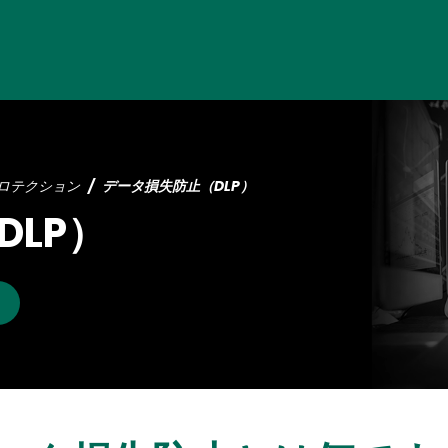
Skip
to
main
content
ロテクション
データ損失防止（DLP）
LP）