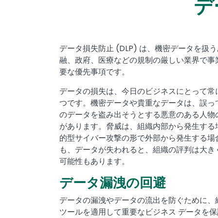
デ
Text
データ損失防止 (DLP) は、機密データを
融、政府、医療などの規制の厳しい業界で事
要な優先事項です。
データの損失は、今日のビジネスにとって常に
つです。機密データや貴重なデータは、誤っ
のデータを盗み出そうとする悪意のある人物
があります。脅威は、組織内部から発生する
的型サイバー攻撃の形で外部から発生する場
も、データが失われると、組織の評判は大き
可能性もあります。
データ漏洩の回避
データの漏洩やデータの流出を防ぐために、組織
ツールを適用して重要なビジネス データを保