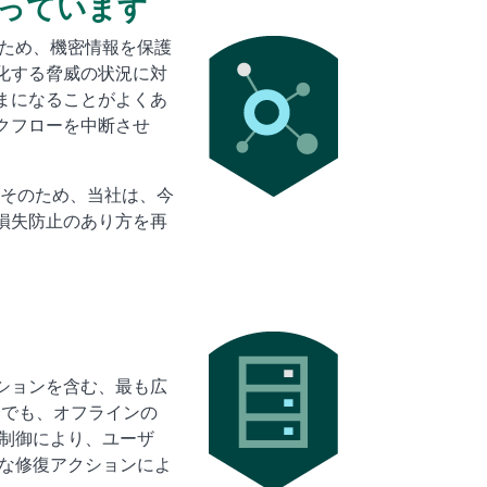
っています
るため、機密情報を保護
Media
Image
化する脅威の状況に対
まになることがよくあ
クフローを中断させ
。そのため、当社は、今
損失防止のあり方を再
Media
Image
ケーションを含む、最も広
合でも、オフラインの
制御により、ユーザ
まな修復アクションによ