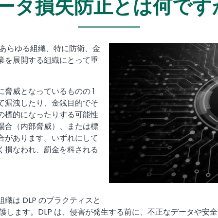
ータ損失防止とは何です
扱うあらゆる組織、特に防衛、金
Media
Image
業を展開する組織にとって重
脅威となっているものの 1
て漏洩したり、金銭目的でそ
の標的になったりする可能性
場合（内部脅威）、または標
合があります。いずれにして
く損なわれ、罰金を科される
は DLP のプラクティスと
護します。DLP は、侵害が発生する前に、不正なデータや安