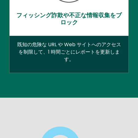
フィッシング詐欺や不正な情報収集をブ
ロック
既知の危険な URL や Web サイトへのアクセス
を制限して、1 時間ごとにレポートを更新しま
す。
Media
Image