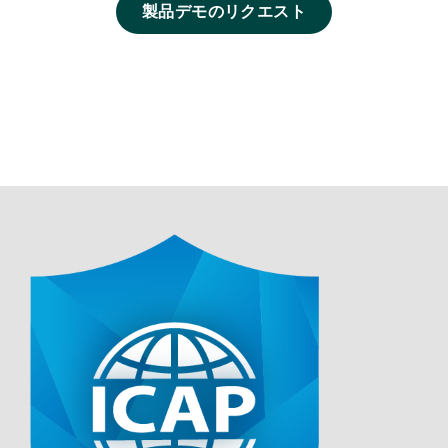
製品デモのリクエスト
Media
Image