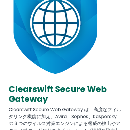
Clearswift Secure Web
Text
Gateway
Clearswift Secure Web Gateway は、高度なフィル
タリング機能に加え、Avira、Sophos、Kaspersky
の 3 つのウイルス対策エンジンによる脅威の検出やア