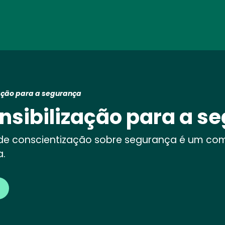
Skip
to
main
content
ação para a segurança
nsibilização para a s
de conscientização sobre segurança é um com
a.