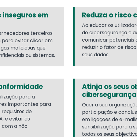
 inseguros em
Reduza o risco 
Ao educar os utilizador
de cibersegurança e a
fornecedores terceiros
comunicar potenciais 
para evitar clicar em
reduzir o fator de ris
rgas maliciosas que
seus dados.
fidenciais ou sistemas.
conformidade
Atinja os seus o
cibersegurança
lização para a
es importantes para
Quer a sua organizaçã
 requisitos de
participação e conclus
 e evitar as
em ligações de e-mails 
s com a não
sensibilização para a
todos os seus objectiv