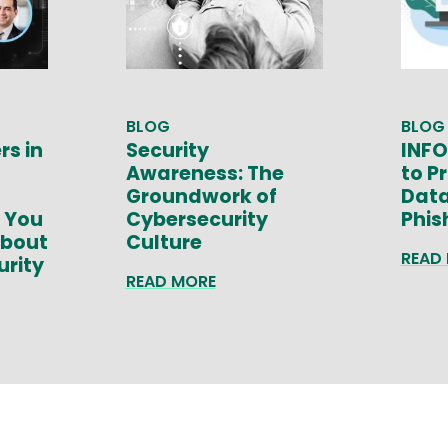
BLOG
BLOG
rs in
Security
INFO
Awareness: The
to P
Groundwork of
Data
 You
Cybersecurity
Phis
About
Culture
READ
urity
READ MORE