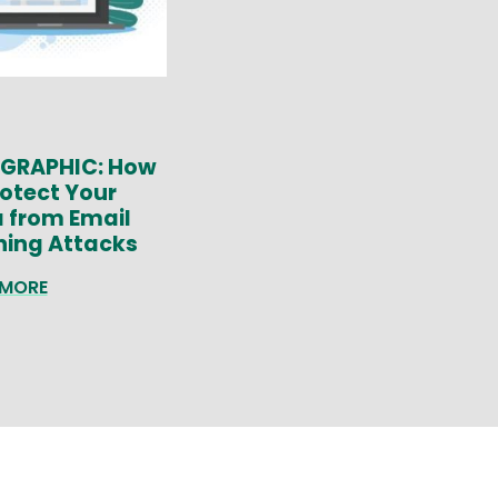
GRAPHIC: How
rotect Your
 from Email
hing Attacks
 MORE