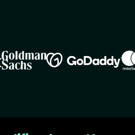
Image
Imag
Image