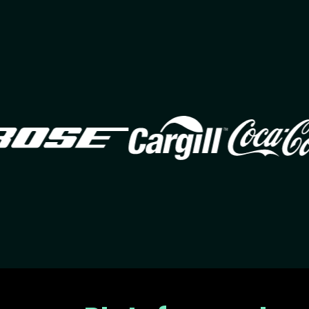
Image
Image
Ima