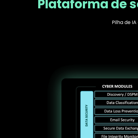
Plataforma de s
Pilha de I
Text
Image