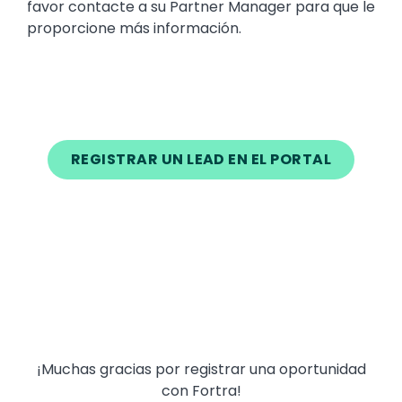
favor contacte a su Partner Manager para que le
proporcione más información.
REGISTRAR UN LEAD EN EL PORTAL
Text
¡Muchas gracias por registrar una oportunidad
con Fortra!