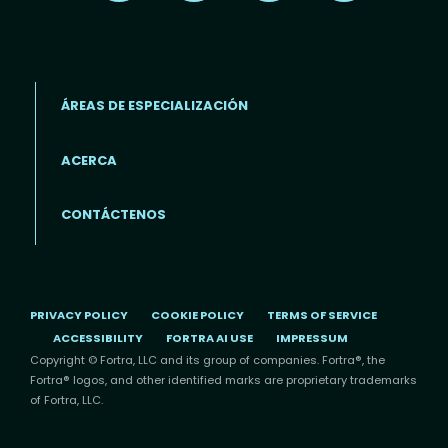
ÁREAS DE ESPECIALIZACIÓN
ACERCA
Footer menu (ES)
CONTÁCTENOS
PRIVACY POLICY
COOKIE POLICY
TERMS OF SERVICE
ACCESSIBILITY
FORTRA AI USE
IMPRESSUM
Copyright © Fortra, LLC and its group of companies. Fortra®, the
Fortra® logos, and other identified marks are proprietary trademarks
of Fortra, LLC.