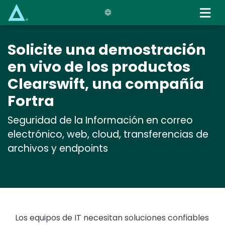
Skip
to
main
content
Solicite una demostración
en vivo de los productos
Clearswift, una compañía
Fortra
Seguridad de la Información en correo
electrónico, web, cloud, transferencias de
archivos y endpoints
Los equipos de IT necesitan soluciones confiables