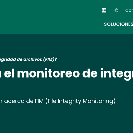
Skip
Co
to
Seco
main
SOLUCIONE
content
egridad de archivos (FIM)?
el monitoreo de integ
acerca de FIM (File Integrity Monitoring)