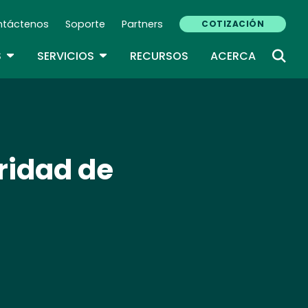
ntáctenos
Soporte
Partners
COTIZACIÓN
ndary Navigation (ES)
TOGGLE DROPDOWN
TOGGLE DROPDOWN
S
SERVICIOS
RECURSOS
ACERCA
ridad de