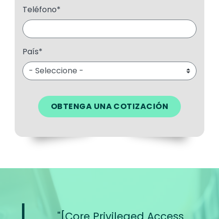
Teléfono
*
País
*
[Core Privileged Access