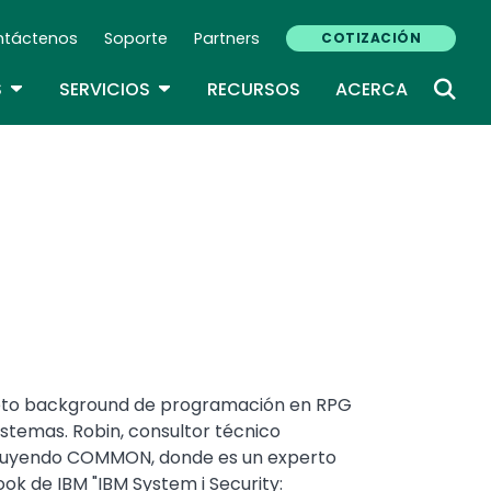
ntáctenos
Soporte
Partners
COTIZACIÓN
ndary Navigation (ES)
TOGGLE DROPDOWN
TOGGLE DROPDOWN
S
SERVICIOS
RECURSOS
ACERCA
pleto background de programación en RPG
istemas. Robin, consultor técnico
 incluyendo COMMON, donde es un experto
ok de IBM "IBM System i Security: