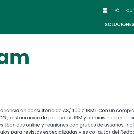
Skip
Co
to
Seco
main
SOLUCIONE
content
tam
eriencia en consultoría de AS/400 e IBM i. Con un com
CGI, restauración de productos IBM y administración de s
nes técnicas online y reuniones con grupos de usuarios,
ulos para revistas especializadas y es co-autor del Redbo