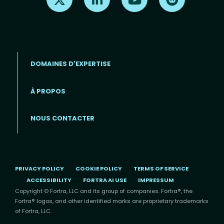
DOMAINES D'EXPERTISE
À PROPOS
Footer menu (FR)
NOUS CONTACTER
PRIVACY POLICY
COOKIE POLICY
TERMS OF SERVICE
ACCESSIBILITY
FORTRA AI USE
IMPRESSUM
Copyright © Fortra, LLC and its group of companies. Fortra®, the
Fortra® logos, and other identified marks are proprietary trademarks
of Fortra, LLC.