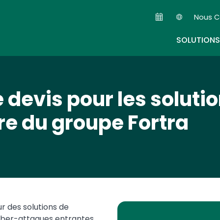
Skip
Nous C
to
Seconda
main
SOLUTIONS
content
devis pour les solutio
e du groupe Fortra
r des solutions de
yber-attaques entrantes