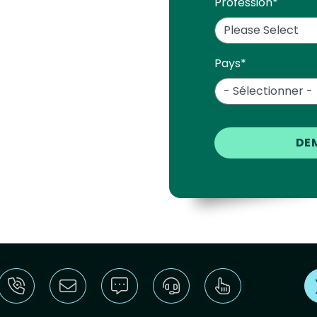
Profession
*
Pays
*