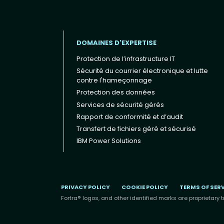
DOMAINES D'EXPERTISE
Protection de l’infrastructure IT
Sécurité du courrier électronique et lutte
contre l'hameçonnage
Protection des données
Footer menu (FR)
Services de sécurité gérés
Rapport de conformité et d’audit
Transfert de fichiers géré et sécurisé
IBM Power Solutions
PRIVACY POLICY
COOKIE POLICY
TERMS OF SER
Fortra® logos, and other identified marks are proprietary t