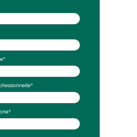
se
*
ofessionnelle
*
hone
*