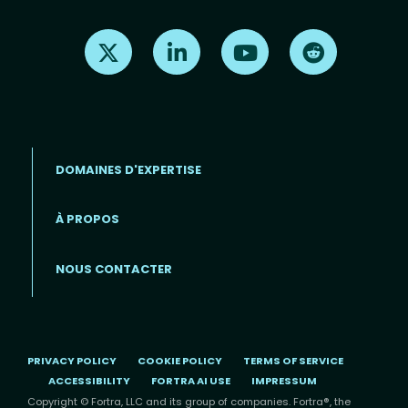
Find us on X
Find us on LinkedIn
Find us on Youtube
Find us on Re
DOMAINES D'EXPERTISE
À PROPOS
Footer menu (FR)
NOUS CONTACTER
PRIVACY POLICY
COOKIE POLICY
TERMS OF SERVICE
ACCESSIBILITY
FORTRA AI USE
IMPRESSUM
Copyright © Fortra, LLC and its group of companies. Fortra®, the