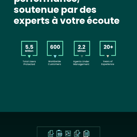
soutenue par des
experts à votre écoute
Image
Text
Image