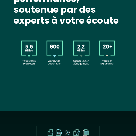
soutenue par des
experts à votre écoute
Image
Text
Image