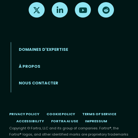
Find us on X
Find us on LinkedIn
Find us on Youtube
Find us on Re
DOMAINES D'EXPERTISE
À PROPOS
Footer menu (FR)
NOUS CONTACTER
PRIVACY POLICY
COOKIE POLICY
TERMS OF SERVICE
ACCESSIBILITY
FORTRA AI USE
IMPRESSUM
Copyright © Fortra, LLC and its group of companies. Fortra®, the
Fortra® logos, and other identified marks are proprietary trademarks