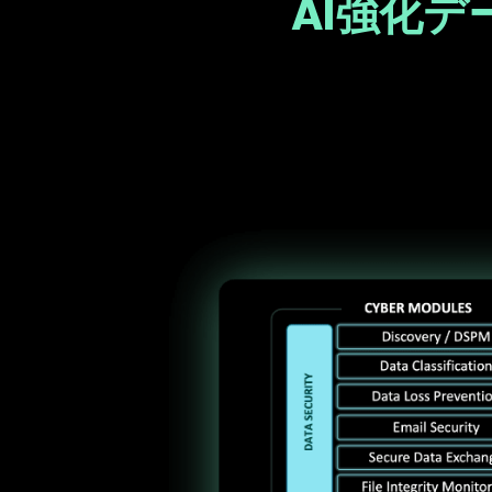
AI強化
Text
Image