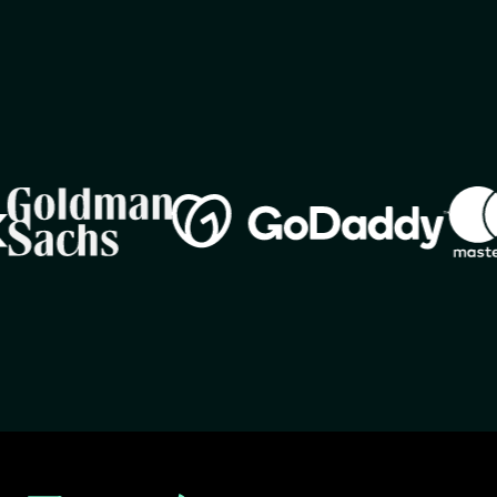
Image
Imag
Image