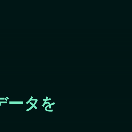
Skip
to
main
content
データを