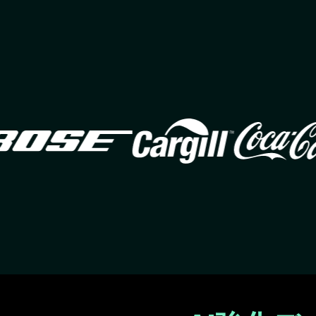
Image
Image
Ima