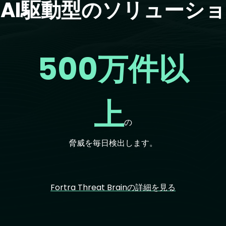
AI駆動型のソリューシ
500万件以
上
の
脅威を毎日検出します。
Fortra Threat Brainの詳細を見る