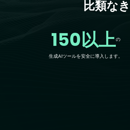
比類なき
150以上
の
生成AIツールを安全に導入します。