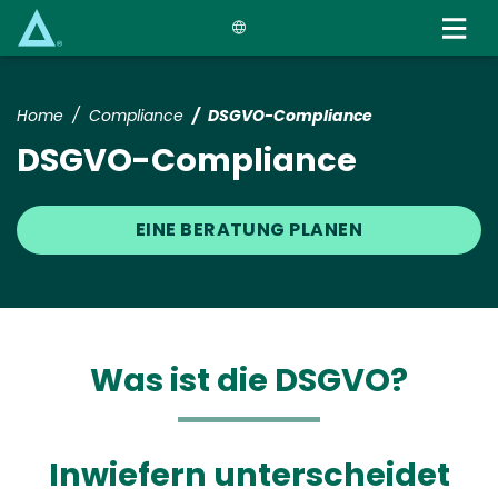
Skip
to
main
content
Home
Compliance
DSGVO-Compliance
DSGVO-Compliance
EINE BERATUNG PLANEN
Was ist die DSGVO?
Inwiefern unterscheidet
Text