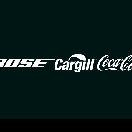
Image
Image
Ima