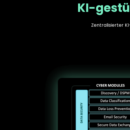
KI-gestü
Zentralisierter K
Text
Image