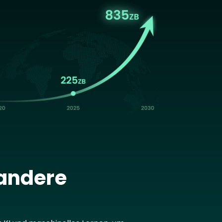
age
 andere