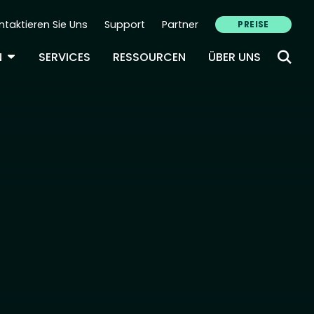
ntaktieren Sie Uns
Support
Partner
PREISE
ondary Navigation (DE)
TOGGLE DROPDOWN
N
SERVICES
RESSOURCEN
ÜBER UNS