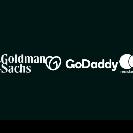
Image
Imag
Image