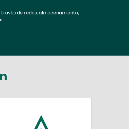
 través de redes, almacenamiento,
x.
ón