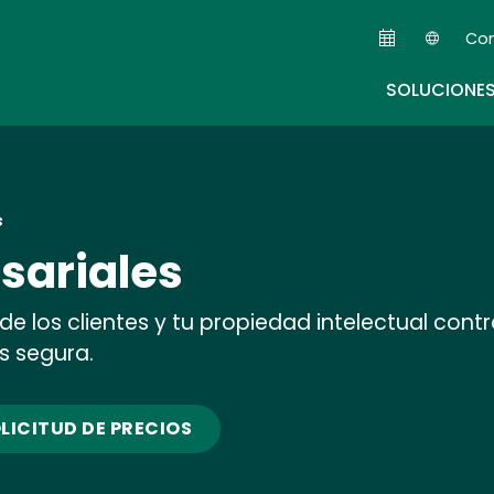
Skip
Co
to
Seco
main
SOLUCIONE
content
s
sariales
e los clientes y tu propiedad intelectual cont
s segura.
LICITUD DE PRECIOS