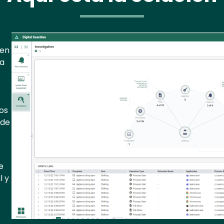
Image
 en
 a
los
de
e
l y