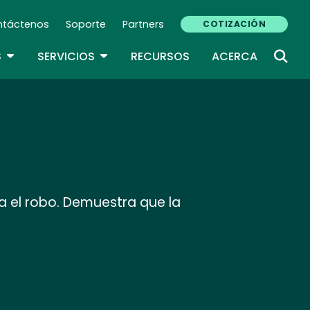
ntáctenos
Soporte
Partners
COTIZACIÓN
ndary Navigation (ES)
TOGGLE DROPDOWN
TOGGLE DROPDOWN
S
SERVICIOS
RECURSOS
ACERCA
ra el robo. Demuestra que la