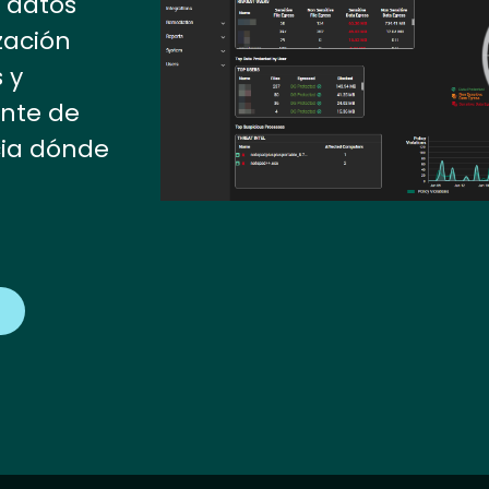
s datos
zación
 y
nte de
cia dónde