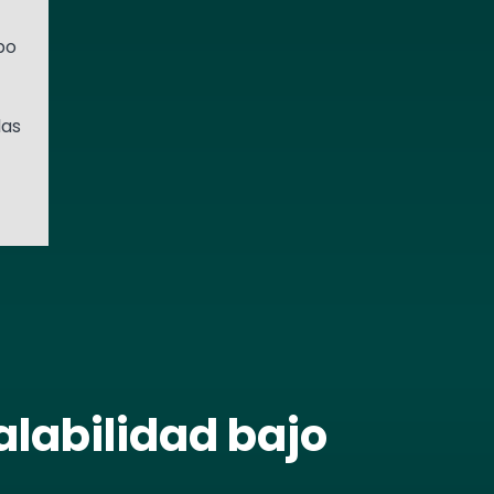
po
das
alabilidad bajo