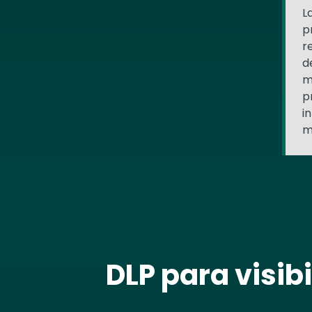
L
p
r
d
m
p
i
m
DLP para visib