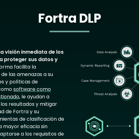
Fortra DLP
Image
a visión inmediata de los
ra proteger sus datos y
orma facilita la
o de las amenazas a su
s y políticas de
s como
software como
stionado
, le ayudan a
os resultados y mitigar
dad de Fortra y su
ientas de clasificación de
a mayor eficacia sin
daptarse a los requisitos de