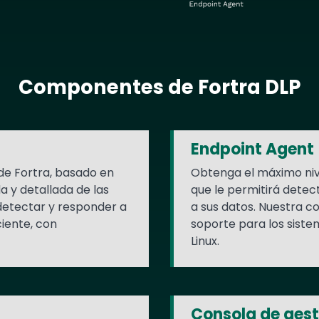
Componentes de Fortra DLP
Endpoint Agent
de Fortra, basado en
Obtenga el máximo nivel
a y detallada de las
que le permitirá detec
 detectar y responder a
a sus datos. Nuestra c
iente, con
soporte para los sist
Linux.
Consola de gest