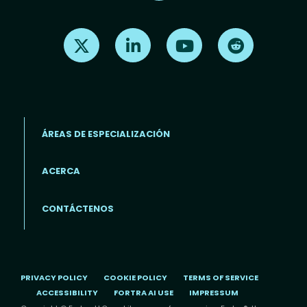
Find us on X
Find us on LinkedIn
Find us on Youtube
Find us on Re
ÁREAS DE ESPECIALIZACIÓN
ACERCA
Footer menu (ES)
CONTÁCTENOS
PRIVACY POLICY
COOKIE POLICY
TERMS OF SERVICE
ACCESSIBILITY
FORTRA AI USE
IMPRESSUM