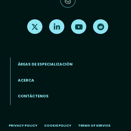
Find us on X
Find us on LinkedIn
Find us on Youtube
Find us on Re
ÁREAS DE ESPECIALIZACIÓN
ACERCA
Footer menu (ES)
CONTÁCTENOS
PRIVACY POLICY
COOKIE POLICY
TERMS OF SERVICE