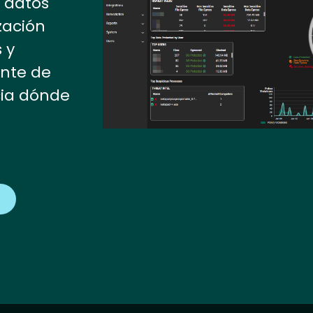
s datos
zación
 y
nte de
cia dónde