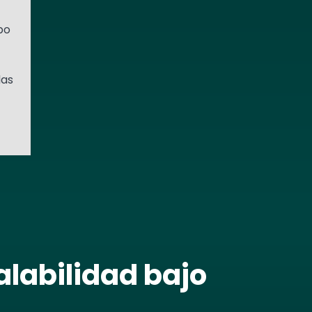
po
das
alabilidad bajo