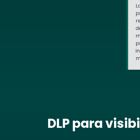
L
p
r
d
m
p
i
m
DLP para visib