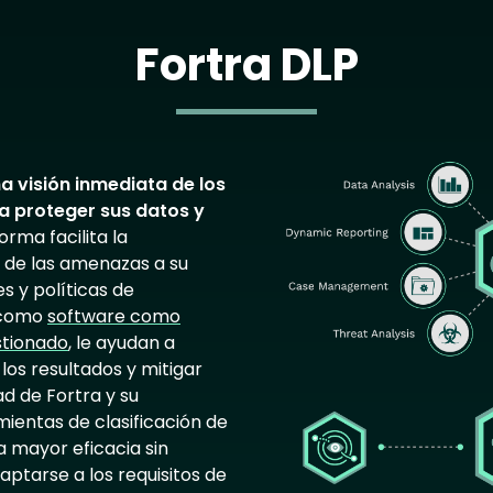
Fortra DLP
Image
a visión inmediata de los
ra proteger sus datos y
orma facilita la
o de las amenazas a su
s y políticas de
s como
software como
stionado
, le ayudan a
os resultados y mitigar
dad de Fortra y su
ientas de clasificación de
a mayor eficacia sin
daptarse a los requisitos de