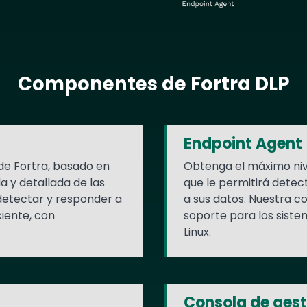
Componentes de Fortra DLP
Endpoint Agent
de Fortra, basado en
Obtenga el máximo nivel
a y detallada de las
que le permitirá detec
 detectar y responder a
a sus datos. Nuestra c
iente, con
soporte para los sist
Linux.
Consola de gest