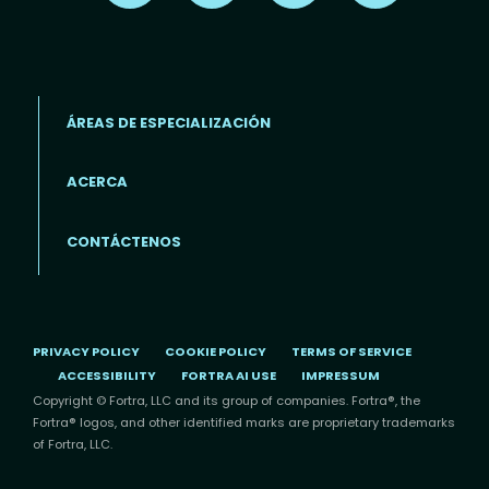
ÁREAS DE ESPECIALIZACIÓN
ACERCA
Footer menu (ES)
CONTÁCTENOS
PRIVACY POLICY
COOKIE POLICY
TERMS OF SERVICE
ACCESSIBILITY
FORTRA AI USE
IMPRESSUM
Copyright © Fortra, LLC and its group of companies. Fortra®, the
Fortra® logos, and other identified marks are proprietary trademarks
of Fortra, LLC.