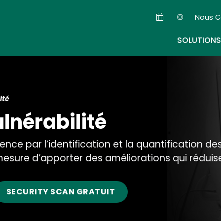
Skip
Nous C
to
Seconda
main
SOLUTIONS
content
ité
lnérabilité
 par l’identification et la quantification des 
esure d’apporter des améliorations qui réduisen
SECURITY SCAN GRATUIT