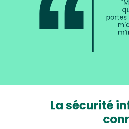
M
qu
portes
m’a
m’i
La sécurité i
conn