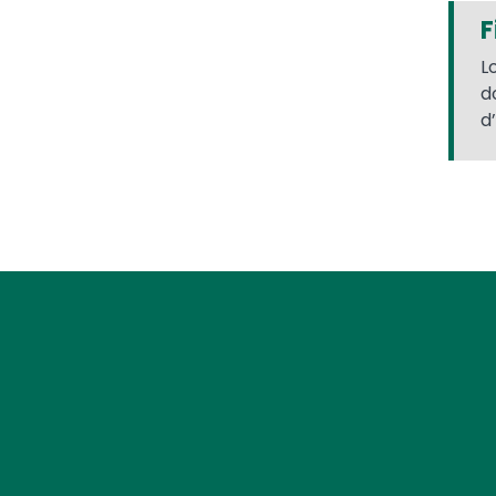
F
L
d
d’