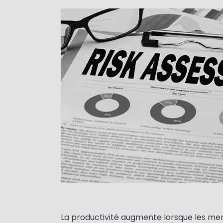
Media
Image
Text
La productivité augmente lorsque les mem