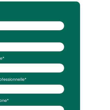
se
*
ofessionnelle
*
hone
*