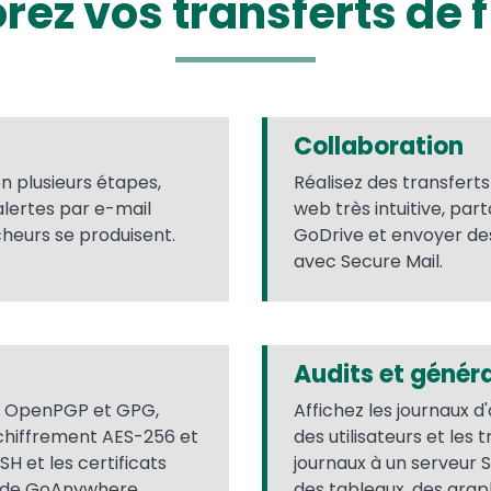
rez vos transferts de f
Collaboration
en plusieurs étapes,
Réalisez des transferts
 alertes par e-mail
web très intuitive, par
heurs se produisent.
GoDrive et envoyer des
avec Secure Mail.
Audits et génér
vec OpenPGP et GPG,
Affichez les journaux d'
e chiffrement AES-256 et
des utilisateurs et les 
H et les certificats
journaux à un serveur
és de GoAnywhere.
des tableaux, des graph