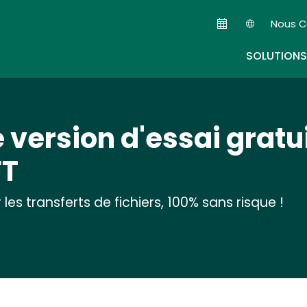
Skip
Nous C
to
Seconda
main
SOLUTIONS
content
 version d'essai gratu
FT
es transferts de fichiers, 100% sans risque !