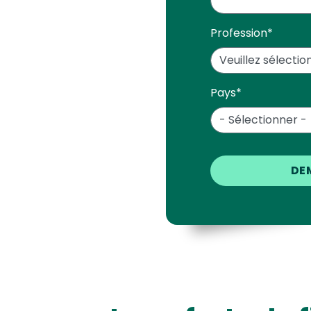
Profession
*
Pays
*