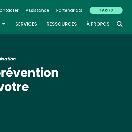
ontacter
Assistance
Partenariats
TARIFS
ry Navigation (FR)
TOGGLE DROPDOWN
SERVICES
RESSOURCES
À PROPOS
nisation
prévention
votre