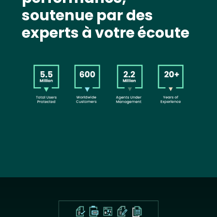
soutenue par des
experts à votre écoute
Image
Text
Image