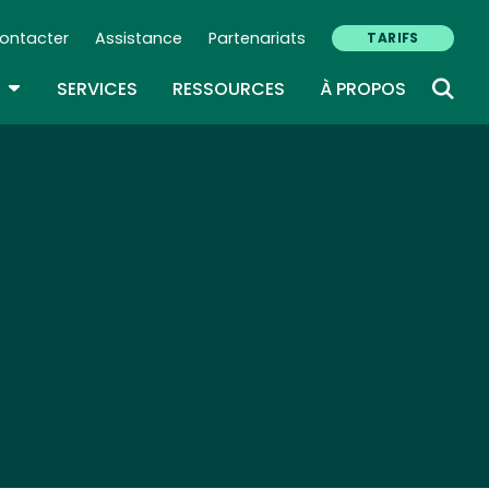
ontacter
Assistance
Partenariats
TARIFS
ry Navigation (FR)
TOGGLE DROPDOWN
SERVICES
RESSOURCES
À PROPOS