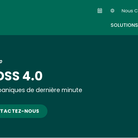
Skip
Nous C
to
Seconda
main
SOLUTIONS
content
0
DSS 4.0
 paniques de dernière minute
TACTEZ-NOUS