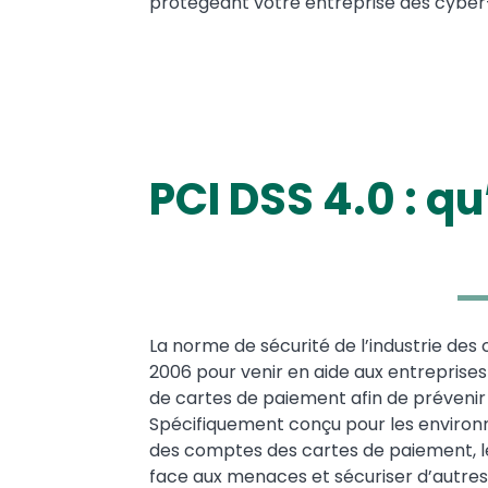
protégeant votre entreprise des cyber
PCI DSS 4.0 : q
Text
La norme de sécurité de l’industrie des
2006 pour venir en aide aux entreprise
de cartes de paiement afin de prévenir l
Spécifiquement conçu pour les environ
des comptes des cartes de paiement, l
face aux menaces et sécuriser d’autre