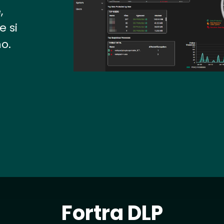
,
 si
o.
Fortra DLP