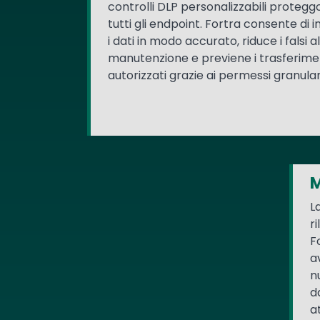
controlli DLP personalizzabili proteggon
tutti gli endpoint. Fortra consente di i
i dati in modo accurato, riduce i falsi a
manutenzione e previene i trasferimen
autorizzati grazie ai permessi granular
M
L
r
F
a
n
d
a