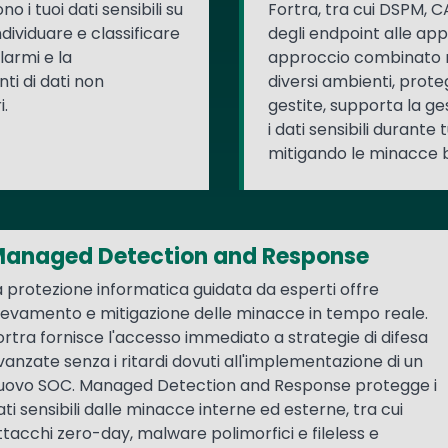
o i tuoi dati sensibili su
Fortra, tra cui DSPM, 
ndividuare e classificare
degli endpoint alle app
llarmi e la
approccio combinato migl
ti di dati non
diversi ambienti, prote
i.
gestite, supporta la g
i dati sensibili durante t
mitigando le minacce b
anaged Detection and Response
a protezione informatica guidata da esperti offre
ilevamento e mitigazione delle minacce in tempo reale.
ortra fornisce l'accesso immediato a strategie di difesa
vanzate senza i ritardi dovuti all'implementazione di un
uovo SOC. Managed Detection and Response protegge i
ati sensibili dalle minacce interne ed esterne, tra cui
ttacchi zero-day, malware polimorfici e fileless e