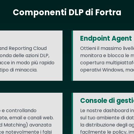
Componenti DLP di Fortra
Endpoint Agent
and Reporting Cloud
Ottieni il massimo livell
fonda delle azioni DLP,
monitora e blocca le mi
nacce in modo più rapido
copertura multipiattaf
ipo di minaccia.
operativi Windows, mac
Console di gest
 e controllando
Le nostre dashboard int
 rete, email e canali web.
sul tuo ambiente di da
d Matching) avanzata
la distribuzione degli a
ce notevolmente i falsi
facilmente le policy, i