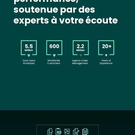
soutenue par des
experts à votre écoute
Image
Text
Image