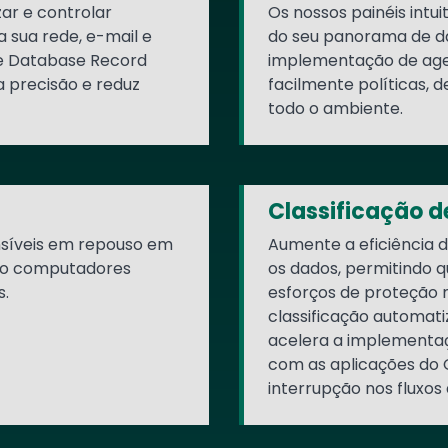
ar e controlar
Os nossos painéis intui
 sua rede, e-mail e
do seu panorama de da
de Database Record
implementação de agen
 precisão e reduz
facilmente políticas, d
todo o ambiente.
Classificação 
nsíveis em repouso em
Aumente a eficiência d
ndo computadores
os dados, permitindo 
s.
esforços de proteção n
classificação automat
acelera a implementaç
com as aplicações do 
interrupção nos fluxos 