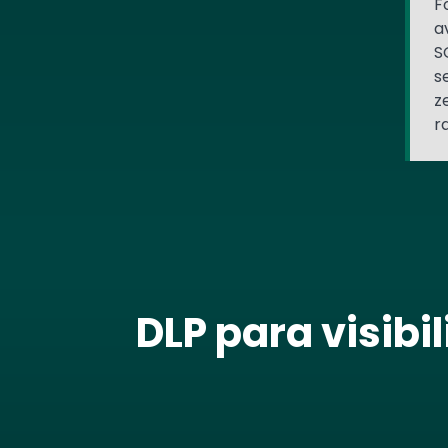
F
a
S
s
z
r
DLP para visib