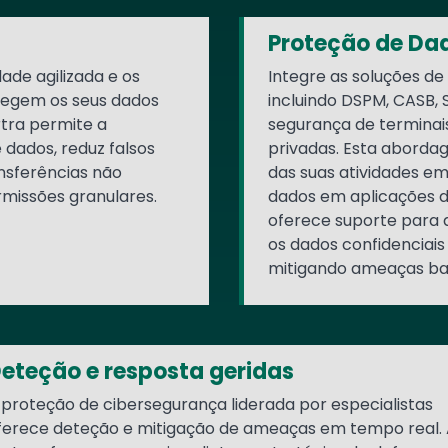
Proteção de Da
de agilizada e os
Integre as soluções de
otegem os seus dados
incluindo DSPM, CASB,
rtra permite a
segurança de terminai
 dados, reduz falsos
privadas. Esta aborda
nsferências não
das suas atividades e
rmissões granulares.
dados em aplicações d
oferece suporte para 
os dados confidenciais
mitigando ameaças bas
eteção e resposta geridas
 proteção de cibersegurança liderada por especialistas
ferece deteção e mitigação de ameaças em tempo real. 