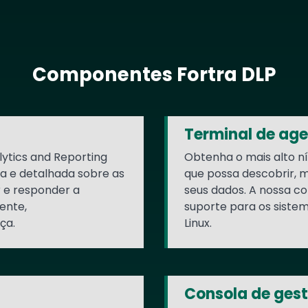
Componentes Fortra DLP
Terminal de ag
ytics and Reporting
Obtenha o mais alto ní
da e detalhada sobre as
que possa descobrir, 
r e responder a
seus dados. A nossa c
ente,
suporte para os siste
ça.
Linux.
Consola de ges