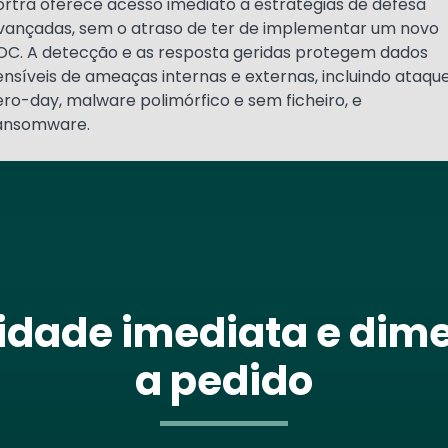
ortra oferece acesso imediato a estratégias de defesa
vançadas, sem o atraso de ter de implementar um novo
OC. A detecção e as resposta geridas protegem dados
ensíveis de ameaças internas e externas, incluindo ataqu
ero-day, malware polimórfico e sem ficheiro, e
ansomware.
ilidade imediata e dim
a pedido