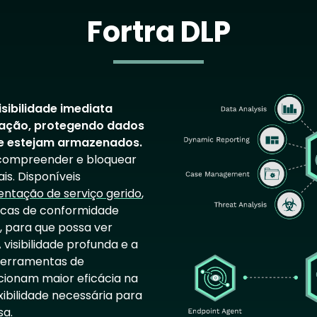
Fortra DLP
Image
isibilidade imediata
ização, protegendo dados
ue estejam armazenados.
, compreender e bloquear
s. Disponíveis
ntação de serviço gerido
,
ticas de conformidade
 para que possa ver
 visibilidade profunda e a
ferramentas de
cionam maior eficácia na
bilidade necessária para
sa.