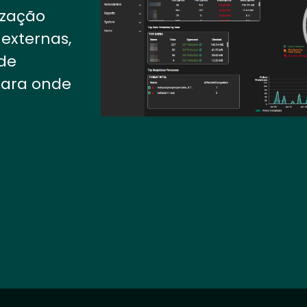
ização
externas,
de
para onde