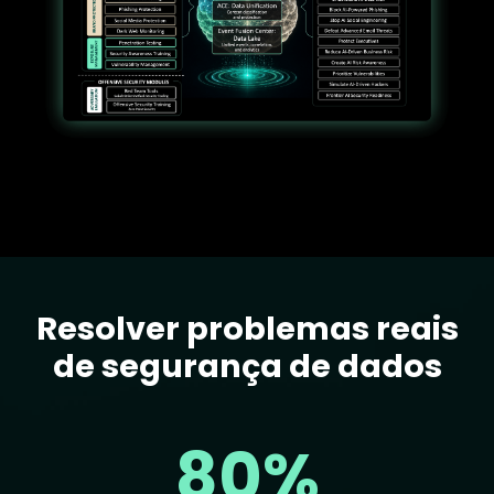
Resolver problemas reais
Text
de segurança de dados
80%