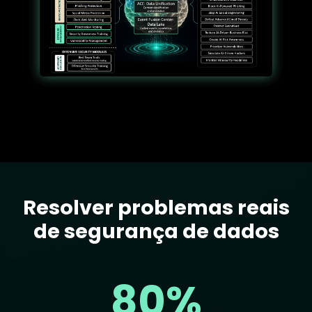
Resolver problemas reais
Text
de segurança de dados
80%