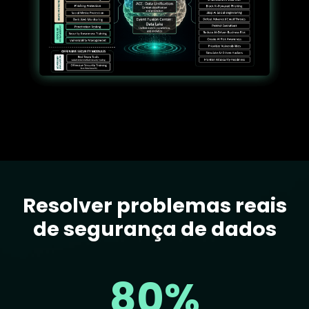
Resolver problemas reais
Text
de segurança de dados
80%