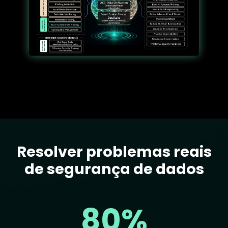
Resolver problemas reais
Text
de segurança de dados
80%