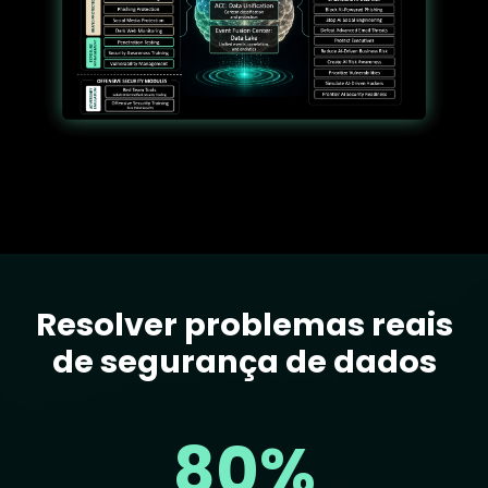
Resolver problemas reais
Text
de segurança de dados
80%