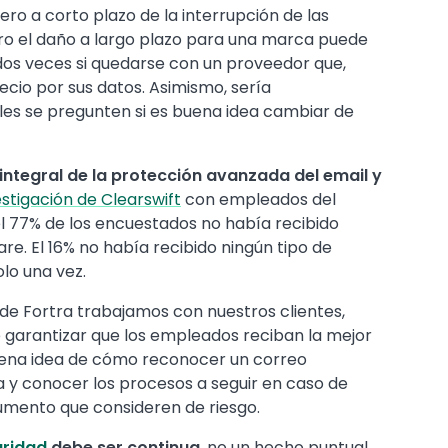
ro a corto plazo de la interrupción de las
ro el daño a largo plazo para una marca puede
 dos veces si quedarse con un proveedor que,
io por sus datos. Asimismo, sería
les se pregunten si es buena idea cambiar de
 integral de la protección avanzada del email y
estigación de Clearswift
con empleados del
el 77% de los encuestados no había recibido
. El 16% no había recibido ningún tipo de
olo una vez.
de Fortra trabajamos con nuestros clientes,
e garantizar que los empleados reciban la mejor
uena idea de cómo reconocer un correo
y conocer los procesos a seguir en caso de
cumento que consideren de riesgo.
uridad
debe ser continua
, no un hecho puntual.