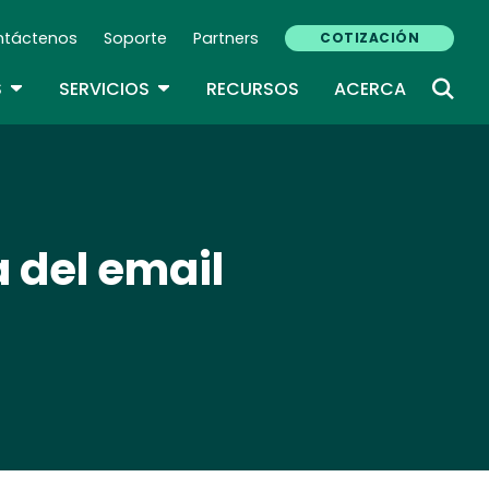
ntáctenos
Soporte
Partners
COTIZACIÓN
ndary Navigation (ES)
TOGGLE DROPDOWN
TOGGLE DROPDOWN
S
SERVICIOS
RECURSOS
ACERCA
 del email