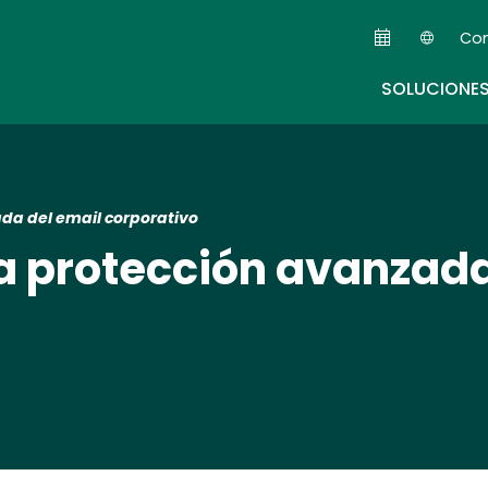
Skip
Co
to
Seco
main
SOLUCIONE
content
da del email corporativo
a protección avanzada