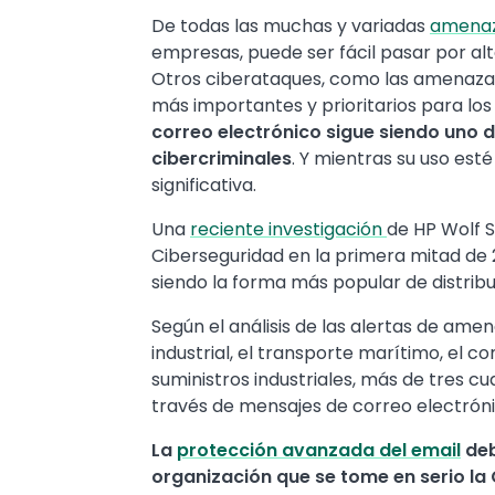
Text
De todas las muchas y variadas
amenaz
empresas, puede ser fácil pasar por al
Otros ciberataques, como las amenazas
más importantes y prioritarios para lo
correo electrónico sigue siendo uno d
cibercriminales
. Y mientras su uso es
significativa.
Una
reciente investigación
de HP Wolf S
Ciberseguridad en la primera mitad de 2
siendo la forma más popular de distrib
Según el análisis de las alertas de am
industrial, el transporte marítimo, el co
suministros industriales, más de tres c
través de mensajes de correo electróni
La
protección avanzada del email
deb
organización que se tome en serio la