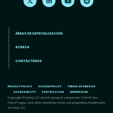
ÁREAS DE ESPECIALIZACIÓN
ACERCA
Footer menu (ES)
CONTÁCTENOS
PRIVACY POLICY
COOKIE POLICY
TERMS OF SERVICE
ACCESSIBILITY
FORTRA AI USE
IMPRESSUM
Copyright © Fortra, LLC and its group of companies. Fortra®, the
Fortra® logos, and other identified marks are proprietary trademarks
of Fortra, LLC.