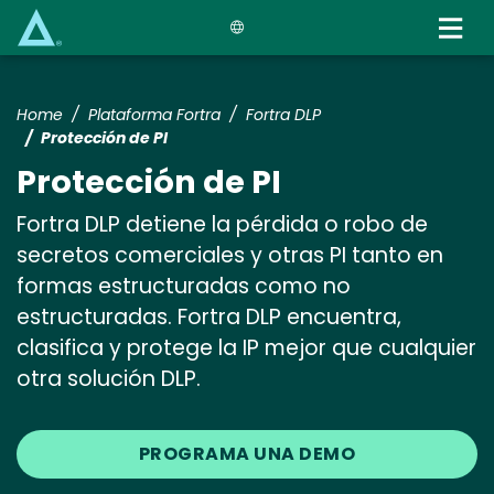
Skip
to
main
content
Home
Plataforma Fortra
Fortra DLP
Protección de PI
Protección de PI
Fortra DLP detiene la pérdida o robo de
secretos comerciales y otras PI tanto en
formas estructuradas como no
estructuradas. Fortra DLP encuentra,
clasifica y protege la IP mejor que cualquier
otra solución DLP.
PROGRAMA UNA DEMO