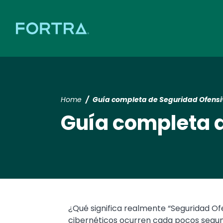
Home
Guía completa de Seguridad Ofens
Guía completa 
Text
¿Qué significa realmente “Seguridad Of
cibernéticos ocurren cada pocos segun