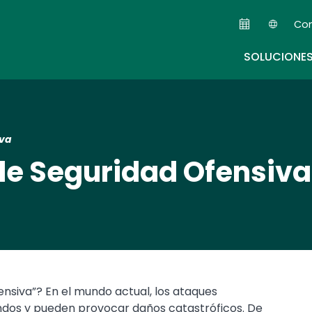
Skip
Co
to
Seco
main
SOLUCIONE
content
iva
de Seguridad Ofensiva
ensiva”? En el mundo actual, los ataques
dos y pueden provocar daños catastróficos. De