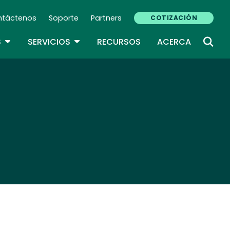
ntáctenos
Soporte
Partners
COTIZACIÓN
ndary Navigation (ES)
TOGGLE DROPDOWN
TOGGLE DROPDOWN
S
SERVICIOS
RECURSOS
ACERCA