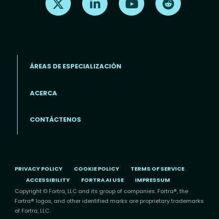
ÁREAS DE ESPECIALIZACIÓN
ACERCA
Footer menu (ES)
CONTÁCTENOS
PRIVACY POLICY
COOKIE POLICY
TERMS OF SERVICE
ACCESSIBILITY
FORTRA AI USE
IMPRESSUM
Copyright © Fortra, LLC and its group of companies. Fortra®, the
Fortra® logos, and other identified marks are proprietary trademarks
of Fortra, LLC.