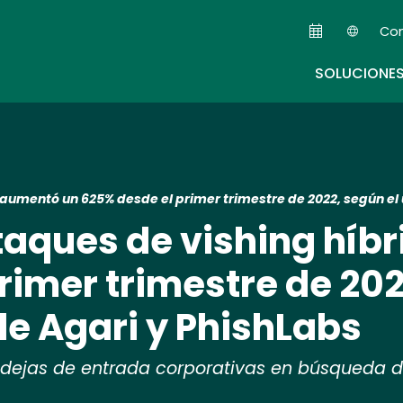
Skip
Co
to
Seco
main
SOLUCIONE
content
 aumentó un 625% desde el primer trimestre de 2022, según el 
taques de vishing híb
rimer trimestre de 202
de Agari y PhishLabs
dejas de entrada corporativas en búsqueda de