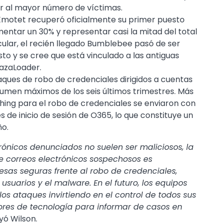
ar al mayor número de víctimas.
 Emotet recuperó oficialmente su primer puesto
umentar un 30% y representar casi la mitad del total
cular, el recién llegado Bumblebee pasó de ser
to y se cree que está vinculado a las antiguas
BazaLoader.
aques de robo de credenciales dirigidos a cuentas
lumen máximos de los seis últimos trimestres. Más
shing para el robo de credenciales se enviaron con
s de inicio de sesión de O365, lo que constituye un
ño.
rónicos denunciados no suelen ser maliciosos, la
de correos electrónicos sospechosos es
as seguras frente al robo de credenciales,
suarios y el malware. En el futuro, los equipos
os ataques invirtiendo en el control de todos sus
res de tecnología para informar de casos en
yó Wilson.