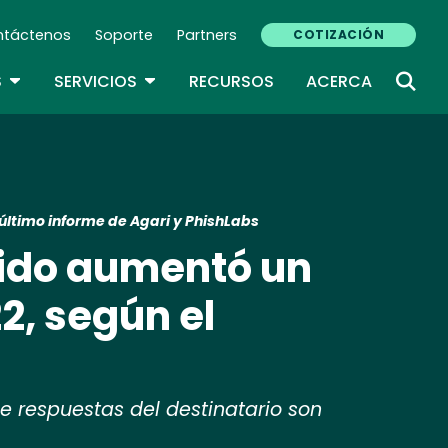
ntáctenos
Soporte
Partners
COTIZACIÓN
ndary Navigation (ES)
TOGGLE DROPDOWN
TOGGLE DROPDOWN
S
SERVICIOS
RECURSOS
ACERCA
último informe de Agari y PhishLabs
rido aumentó un
2, según el
 respuestas del destinatario son